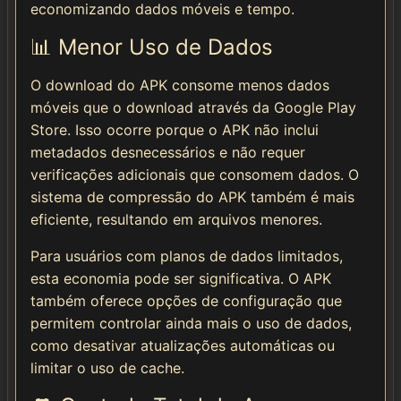
economizando dados móveis e tempo.
📊 Menor Uso de Dados
O download do APK consome menos dados
móveis que o download através da Google Play
Store. Isso ocorre porque o APK não inclui
metadados desnecessários e não requer
verificações adicionais que consomem dados. O
sistema de compressão do APK também é mais
eficiente, resultando em arquivos menores.
Para usuários com planos de dados limitados,
esta economia pode ser significativa. O APK
também oferece opções de configuração que
permitem controlar ainda mais o uso de dados,
como desativar atualizações automáticas ou
limitar o uso de cache.