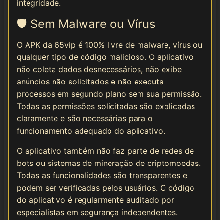
integridade.
🛡️ Sem Malware ou Vírus
O APK da 65vip é 100% livre de malware, vírus ou
qualquer tipo de código malicioso. O aplicativo
não coleta dados desnecessários, não exibe
anúncios não solicitados e não executa
processos em segundo plano sem sua permissão.
Todas as permissões solicitadas são explicadas
claramente e são necessárias para o
funcionamento adequado do aplicativo.
O aplicativo também não faz parte de redes de
bots ou sistemas de mineração de criptomoedas.
Todas as funcionalidades são transparentes e
podem ser verificadas pelos usuários. O código
do aplicativo é regularmente auditado por
especialistas em segurança independentes.