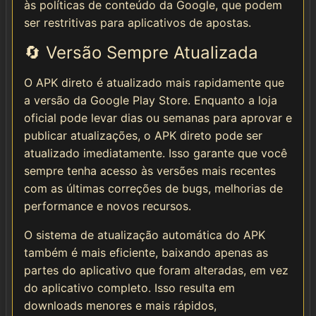
às políticas de conteúdo da Google, que podem
ser restritivas para aplicativos de apostas.
🔄 Versão Sempre Atualizada
O APK direto é atualizado mais rapidamente que
a versão da Google Play Store. Enquanto a loja
oficial pode levar dias ou semanas para aprovar e
publicar atualizações, o APK direto pode ser
atualizado imediatamente. Isso garante que você
sempre tenha acesso às versões mais recentes
com as últimas correções de bugs, melhorias de
performance e novos recursos.
O sistema de atualização automática do APK
também é mais eficiente, baixando apenas as
partes do aplicativo que foram alteradas, em vez
do aplicativo completo. Isso resulta em
downloads menores e mais rápidos,