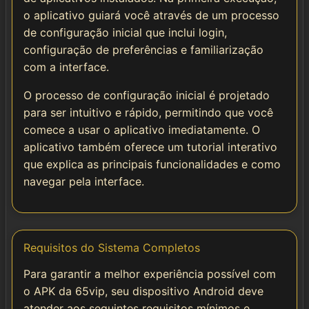
o aplicativo guiará você através de um processo
de configuração inicial que inclui login,
configuração de preferências e familiarização
com a interface.
O processo de configuração inicial é projetado
para ser intuitivo e rápido, permitindo que você
comece a usar o aplicativo imediatamente. O
aplicativo também oferece um tutorial interativo
que explica as principais funcionalidades e como
navegar pela interface.
Requisitos do Sistema Completos
Para garantir a melhor experiência possível com
o APK da 65vip, seu dispositivo Android deve
atender aos seguintes requisitos mínimos e