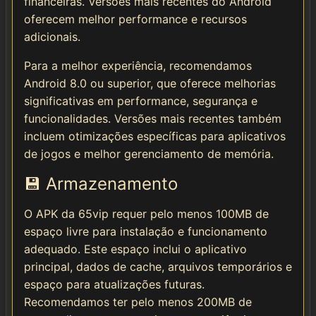
financeiras. Versões mais recentes do Android
oferecem melhor performance e recursos
adicionais.
Para a melhor experiência, recomendamos
Android 8.0 ou superior, que oferece melhorias
significativas em performance, segurança e
funcionalidades. Versões mais recentes também
incluem otimizações específicas para aplicativos
de jogos e melhor gerenciamento de memória.
💾 Armazenamento
O APK da 65vip requer pelo menos 100MB de
espaço livre para instalação e funcionamento
adequado. Este espaço inclui o aplicativo
principal, dados de cache, arquivos temporários e
espaço para atualizações futuras.
Recomendamos ter pelo menos 200MB de