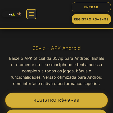
ENTRAR
REGISTRO R$+9~99
🎰 Jogos
Slot
65vip - APK Android
Baixe o APK oficial da 65vip para Android! Instale
Cassino
diretamente no seu smartphone e tenha acesso
completo a todos os jogos, bônus e
Fortune
funcionalidades. Versão otimizada para Android
com interface nativa e performance superior.
Jogos
REGISTRO R$+9~99
Game