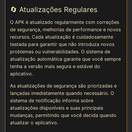
🔄 Atualizações Regulares
O APK é atualizado regularmente com correções
de segurança, melhorias de performance e novos
recursos. Cada atualização é cuidadosamente
testada para garantir que não introduza novos
problemas ou vulnerabilidades. O sistema de
atualização automática garante que você sempre
tenha a versão mais segura e estável do
aplicativo.
As atualizações de segurança são priorizadas e
lançadas imediatamente quando necessário. O
sistema de notificação informa sobre
atualizações disponíveis e suas principais
mudanças, permitindo que você decida quando
atualizar o aplicativo.