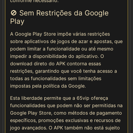
conforme necessário.
🚫 Sem Restrições da Google
Play
A Google Play Store impõe várias restrições
sobre aplicativos de jogos de azar e apostas, que
podem limitar a funcionalidade ou até mesmo
impedir a disponibilidade do aplicativo. O
download direto do APK contorna essas
restrições, garantindo que você tenha acesso a
todas as funcionalidades sem limitações
impostas pela política da Google.
Esta liberdade permite que a 65vip ofereça
funcionalidades que podem não ser permitidas na
Google Play Store, como métodos de pagamento
específicos, promoções exclusivas e recursos de
jogo avançados. O APK também não está sujeito