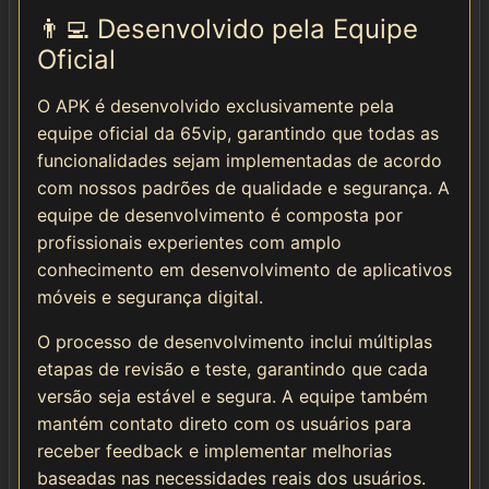
👨‍💻 Desenvolvido pela Equipe
Oficial
O APK é desenvolvido exclusivamente pela
equipe oficial da 65vip, garantindo que todas as
funcionalidades sejam implementadas de acordo
com nossos padrões de qualidade e segurança. A
equipe de desenvolvimento é composta por
profissionais experientes com amplo
conhecimento em desenvolvimento de aplicativos
móveis e segurança digital.
O processo de desenvolvimento inclui múltiplas
etapas de revisão e teste, garantindo que cada
versão seja estável e segura. A equipe também
mantém contato direto com os usuários para
receber feedback e implementar melhorias
baseadas nas necessidades reais dos usuários.