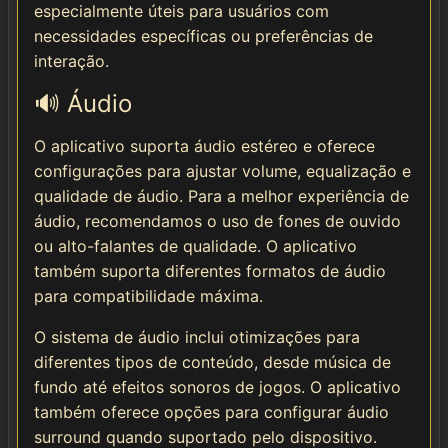
especialmente úteis para usuários com
necessidades específicas ou preferências de
interação.
🔊 Áudio
O aplicativo suporta áudio estéreo e oferece
configurações para ajustar volume, equalização e
qualidade de áudio. Para a melhor experiência de
áudio, recomendamos o uso de fones de ouvido
ou alto-falantes de qualidade. O aplicativo
também suporta diferentes formatos de áudio
para compatibilidade máxima.
O sistema de áudio inclui otimizações para
diferentes tipos de conteúdo, desde música de
fundo até efeitos sonoros de jogos. O aplicativo
também oferece opções para configurar áudio
surround quando suportado pelo dispositivo.