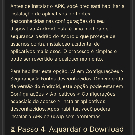
Antes de instalar o APK, você precisará habilitar a
instalação de aplicativos de fontes
desconhecidas nas configurações do seu
dispositivo Android. Esta é uma medida de
segurança padrão do Android que protege os
usuários contra instalação acidental de
aplicativos maliciosos. O processo é simples e
pode ser revertido a qualquer momento.
Para habilitar esta opção, vá em Configurações >
Segurança > Fontes desconhecidas. Dependendo
da versão do Android, esta opção pode estar em
Configurações > Aplicativos > Configurações
especiais de acesso > Instalar aplicativos
desconhecidos. Após habilitar, você poderá
instalar o APK da 65vip sem problemas.
⏳ Passo 4: Aguardar o Download