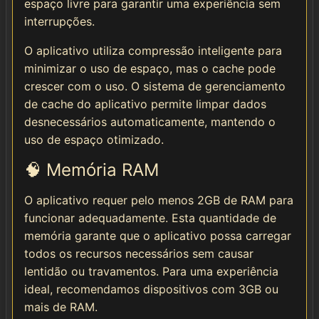
espaço livre para garantir uma experiência sem
interrupções.
O aplicativo utiliza compressão inteligente para
minimizar o uso de espaço, mas o cache pode
crescer com o uso. O sistema de gerenciamento
de cache do aplicativo permite limpar dados
desnecessários automaticamente, mantendo o
uso de espaço otimizado.
🧠 Memória RAM
O aplicativo requer pelo menos 2GB de RAM para
funcionar adequadamente. Esta quantidade de
memória garante que o aplicativo possa carregar
todos os recursos necessários sem causar
lentidão ou travamentos. Para uma experiência
ideal, recomendamos dispositivos com 3GB ou
mais de RAM.