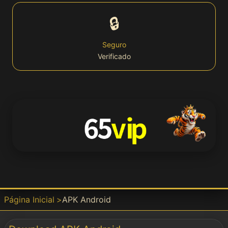
🔒
Bet
Seguro
Verificado
Win
APP
📱 Download
APK
Download
Página Inicial
APK Android
Baixar