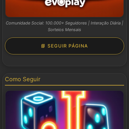
Instalar
🌐 Social & Contato
Comunidade Social: 100.000+ Seguidores | Interação Diária |
Sorteios Mensais
📱 Telegram
📘 SEGUIR PÁGINA
📘 Facebook
Como Seguir