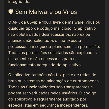
integridade.
🛡️ Sem Malware ou Vírus
O APK da 65vip é 100% livre de malware, vírus ou
qualquer tipo de código malicioso. O aplicativo
não coleta dados desnecessários, não exibe
anúncios não solicitados e não executa
processos em segundo plano sem sua permissão.
Todas as permissões solicitadas são explicadas
claramente e são necessárias para o
funcionamento adequado do aplicativo.
O aplicativo também não faz parte de redes de
bots ou sistemas de mineração de criptomoedas.
Todas as funcionalidades são transparentes e
podem ser verificadas pelos usuários. O código
do aplicativo é regularmente auditado por
especialistas em segurança independentes.