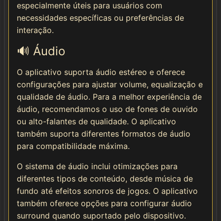
especialmente úteis para usuários com
necessidades específicas ou preferências de
interação.
🔊 Áudio
O aplicativo suporta áudio estéreo e oferece
configurações para ajustar volume, equalização e
qualidade de áudio. Para a melhor experiência de
áudio, recomendamos o uso de fones de ouvido
ou alto-falantes de qualidade. O aplicativo
também suporta diferentes formatos de áudio
para compatibilidade máxima.
O sistema de áudio inclui otimizações para
diferentes tipos de conteúdo, desde música de
fundo até efeitos sonoros de jogos. O aplicativo
também oferece opções para configurar áudio
surround quando suportado pelo dispositivo.