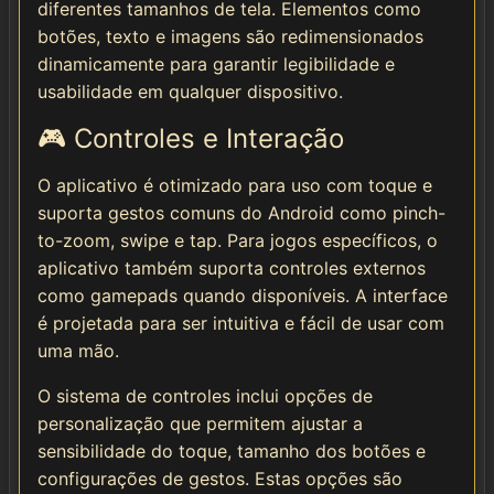
diferentes tamanhos de tela. Elementos como
botões, texto e imagens são redimensionados
dinamicamente para garantir legibilidade e
usabilidade em qualquer dispositivo.
🎮 Controles e Interação
O aplicativo é otimizado para uso com toque e
suporta gestos comuns do Android como pinch-
to-zoom, swipe e tap. Para jogos específicos, o
aplicativo também suporta controles externos
como gamepads quando disponíveis. A interface
é projetada para ser intuitiva e fácil de usar com
uma mão.
O sistema de controles inclui opções de
personalização que permitem ajustar a
sensibilidade do toque, tamanho dos botões e
configurações de gestos. Estas opções são