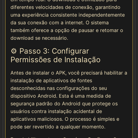
diferentes velocidades de conexão, garantindo
uma experiência consistente independentemente
da sua conexão com a internet. O sistema
também oferece a opção de pausar e retomar o
download se necessário.
⚙️ Passo 3: Configurar
Permissões de Instalação
Antes de instalar o APK, você precisará habilitar a
instalação de aplicativos de fontes
desconhecidas nas configurações do seu
dispositivo Android. Esta é uma medida de
segurança padrão do Android que protege os
usuários contra instalação acidental de
aplicativos maliciosos. O processo é simples e
pode ser revertido a qualquer momento.