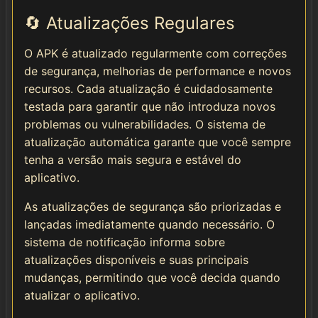
🔄 Atualizações Regulares
O APK é atualizado regularmente com correções
de segurança, melhorias de performance e novos
recursos. Cada atualização é cuidadosamente
testada para garantir que não introduza novos
problemas ou vulnerabilidades. O sistema de
atualização automática garante que você sempre
tenha a versão mais segura e estável do
aplicativo.
As atualizações de segurança são priorizadas e
lançadas imediatamente quando necessário. O
sistema de notificação informa sobre
atualizações disponíveis e suas principais
mudanças, permitindo que você decida quando
atualizar o aplicativo.