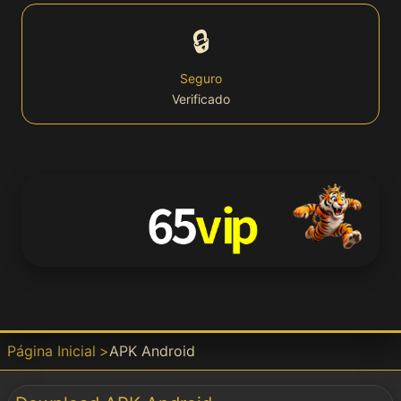
🔒
Bet
Seguro
Verificado
Win
APP
📱 Download
APK
Download
Página Inicial
APK Android
Baixar