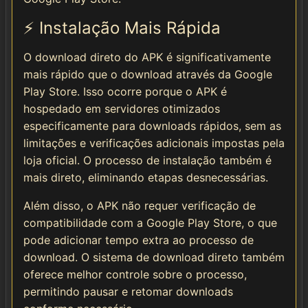
⚡ Instalação Mais Rápida
O download direto do APK é significativamente
mais rápido que o download através da Google
Play Store. Isso ocorre porque o APK é
hospedado em servidores otimizados
especificamente para downloads rápidos, sem as
limitações e verificações adicionais impostas pela
loja oficial. O processo de instalação também é
mais direto, eliminando etapas desnecessárias.
Além disso, o APK não requer verificação de
compatibilidade com a Google Play Store, o que
pode adicionar tempo extra ao processo de
download. O sistema de download direto também
oferece melhor controle sobre o processo,
permitindo pausar e retomar downloads