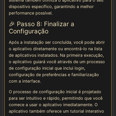
sistema também otimiza o aplicativo para o seu
dispositivo específico, garantindo a melhor
performance possível.
🎉 Passo 8: Finalizar a
Configuração
Após a instalação ser concluída, você pode abrir
o aplicativo diretamente ou encontrá-lo na lista
de aplicativos instalados. Na primeira execução,
o aplicativo guiará você através de um processo
de configuração inicial que inclui login,
configuração de preferências e familiarização
com a interface.
O processo de configuração inicial é projetado
para ser intuitivo e rápido, permitindo que você
comece a usar o aplicativo imediatamente. O
aplicativo também oferece um tutorial interativo