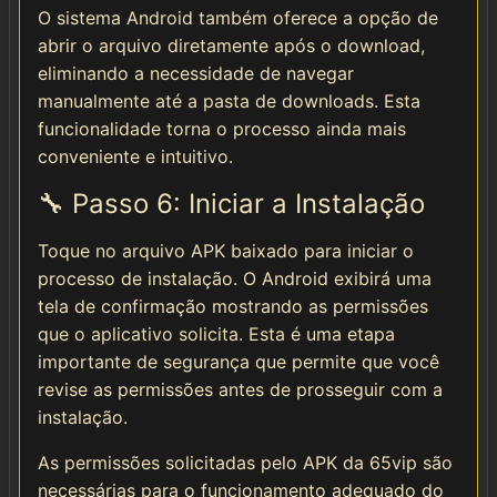
O sistema Android também oferece a opção de
abrir o arquivo diretamente após o download,
eliminando a necessidade de navegar
manualmente até a pasta de downloads. Esta
funcionalidade torna o processo ainda mais
conveniente e intuitivo.
🔧 Passo 6: Iniciar a Instalação
Toque no arquivo APK baixado para iniciar o
processo de instalação. O Android exibirá uma
tela de confirmação mostrando as permissões
que o aplicativo solicita. Esta é uma etapa
importante de segurança que permite que você
revise as permissões antes de prosseguir com a
instalação.
As permissões solicitadas pelo APK da 65vip são
necessárias para o funcionamento adequado do