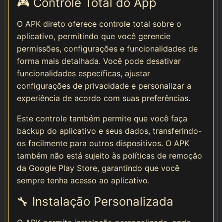
🎮 Controle Total do App
O APK direto oferece controle total sobre o
aplicativo, permitindo que você gerencie
permissões, configurações e funcionalidades de
forma mais detalhada. Você pode desativar
funcionalidades específicas, ajustar
configurações de privacidade e personalizar a
experiência de acordo com suas preferências.
Este controle também permite que você faça
backup do aplicativo e seus dados, transferindo-
os facilmente para outros dispositivos. O APK
também não está sujeito às políticas de remoção
da Google Play Store, garantindo que você
sempre tenha acesso ao aplicativo.
🔧 Instalação Personalizada