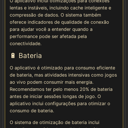
O aplicativo inclui otimizações para conexões
lentas e instáveis, incluindo cache inteligente e
compressão de dados. O sistema também
oferece indicadores de qualidade de conexão
para ajudar você a entender quando a
performance pode ser afetada pela
conectividade.
🔋 Bateria
O aplicativo é otimizado para consumo eficiente
de bateria, mas atividades intensivas como jogos
ao vivo podem consumir mais energia.
Recomendamos ter pelo menos 20% de bateria
antes de iniciar sessões longas de jogo. O
aplicativo inclui configurações para otimizar o
consumo de bateria.
O sistema de otimização de bateria inclui