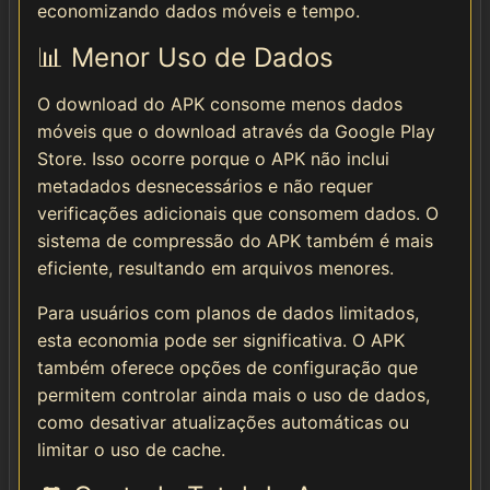
economizando dados móveis e tempo.
📊 Menor Uso de Dados
O download do APK consome menos dados
móveis que o download através da Google Play
Store. Isso ocorre porque o APK não inclui
metadados desnecessários e não requer
verificações adicionais que consomem dados. O
sistema de compressão do APK também é mais
eficiente, resultando em arquivos menores.
Para usuários com planos de dados limitados,
esta economia pode ser significativa. O APK
também oferece opções de configuração que
permitem controlar ainda mais o uso de dados,
como desativar atualizações automáticas ou
limitar o uso de cache.