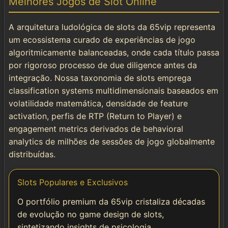
Melhores Jogos de Slot Online
Instalar
A arquitetura ludológica de slots da 65vip representa
🌐 Social & Contato
um ecossistema curado de experiências de jogo
algoritmicamente balanceadas, onde cada título passa
📱 Telegram
por rigoroso processo de due diligence antes da
integração. Nossa taxonomia de slots emprega
classification systems multidimensionais baseados em
📘 Facebook
volatilidade matemática, densidade de feature
activation, perfis de RTP (Return to Player) e
engagement metrics derivados de behavioral
analytics de milhões de sessões de jogo globalmente
distribuídas.
Slots Populares e Exclusivos
O portfólio premium da 65vip cristaliza décadas
de evolução no game design de slots,
sintetizando insights de psicologia