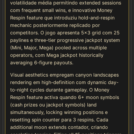
volatilidade média permitindo extended sessions
com frequent small wins, e innovative Money
Respin feature que introduziu hold-and-respin
mechanic posteriormente replicado por
competitors. O jogo apresenta 5×3 grid com 25
paylines e three-tier progressive jackpot system
(Mini, Major, Mega) pooled across multiple
operators, com Mega jackpot historically
averaging 6-figure payouts.
Visual aesthetics empregam canyon landscapes
rendering em high-definition com dynamic day-
to-night cycles durante gameplay. O Money
Respin feature activa quando 6+ moon symbols
(cash prizes ou jackpot symbols) land
simultaneously, locking winning positions e
resetting spin counter para 3 respins. Cada
additional moon extends contador, criando