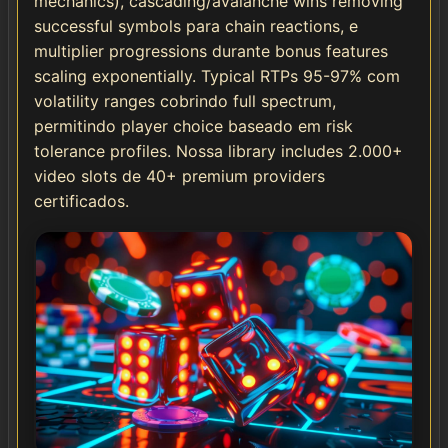
mechanics), cascading/avalanche wins removing
successful symbols para chain reactions, e
multiplier progressions durante bonus features
scaling exponentially. Typical RTPs 95-97% com
volatility ranges cobrindo full spectrum,
permitindo player choice baseado em risk
tolerance profiles. Nossa library includes 2.000+
video slots de 40+ premium providers
certificados.