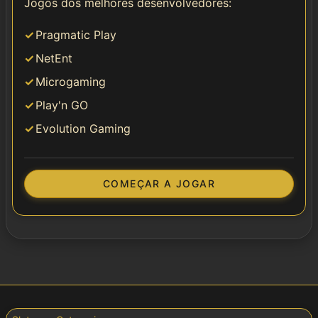
Jogos dos melhores desenvolvedores:
Pragmatic Play
NetEnt
Microgaming
Play'n GO
Evolution Gaming
COMEÇAR A JOGAR