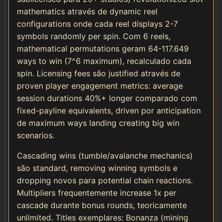
mathematics através de dynamic reel
configurations onde cada reel displays 2-7
symbols randomly per spin. Com 6 reels,
mathematical permutations geram 64-117.649
ways to win (7^6 maximum), recalculado cada
spin. Licensing fees são justified através de
proven player engagement metrics: average
session durations 40%+ longer comparado com
fixed-payline equivalents, driven por anticipation
de maximum ways landing creating big win
scenarios.
Cascading wins (tumble/avalanche mechanics)
são standard, removing winning symbols e
dropping novos para potential chain reactions.
Multipliers frequentemente increase 1x per
cascade durante bonus rounds, teoricamente
unlimited. Titles exemplares: Bonanza (mining