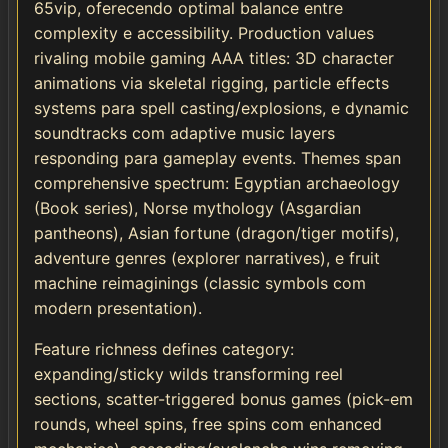
65vip, oferecendo optimal balance entre
complexity e accessibility. Production values
rivaling mobile gaming AAA titles: 3D character
animations via skeletal rigging, particle effects
systems para spell casting/explosions, e dynamic
soundtracks com adaptive music layers
responding para gameplay events. Themes span
comprehensive spectrum: Egyptian archaeology
(Book series), Norse mythology (Asgardian
pantheons), Asian fortune (dragon/tiger motifs),
adventure genres (explorer narratives), e fruit
machine reimaginings (classic symbols com
modern presentation).
Feature richness defines category:
expanding/sticky wilds transforming reel
sections, scatter-triggered bonus games (pick-em
rounds, wheel spins, free spins com enhanced