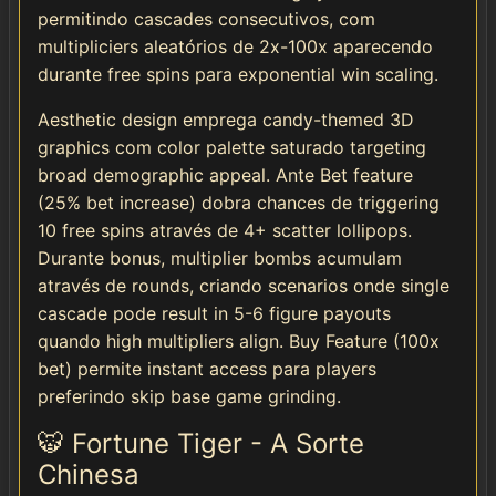
permitindo cascades consecutivos, com
multipliciers aleatórios de 2x-100x aparecendo
durante free spins para exponential win scaling.
Aesthetic design emprega candy-themed 3D
graphics com color palette saturado targeting
broad demographic appeal. Ante Bet feature
(25% bet increase) dobra chances de triggering
10 free spins através de 4+ scatter lollipops.
Durante bonus, multiplier bombs acumulam
através de rounds, criando scenarios onde single
cascade pode result in 5-6 figure payouts
quando high multipliers align. Buy Feature (100x
bet) permite instant access para players
preferindo skip base game grinding.
🐯 Fortune Tiger - A Sorte
Chinesa