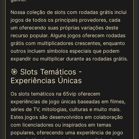
Nossa coleção de slots com rodadas grátis inclui
jogos de todos os principais provedores, cada
um oferecendo suas próprias variações deste
recurso popular. Alguns jogos oferecem rodadas
grátis com multiplicadores crescentes, enquanto
outros incluem símbolos especiais que podem
expandir ou multiplicar durante as rodadas grátis.
🎯 Slots Temáticos -
Experiências Únicas
Os slots temáticos na 65vip oferecem
experiências de jogo únicas baseadas em filmes,
séries de TV, mitologias, culturas e muito mais.
Estes jogos são desenvolvidos em colaboração
com licenciadores ou inspirados em temas
populares, oferecendo uma experiência de jogo